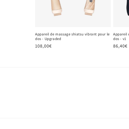
Appareil de massage shiatsu vibrant pour le
Appareil 
dos - Upgraded
dos - v1
Prix
108,00€
Prix
86,40€
habituel
habitu