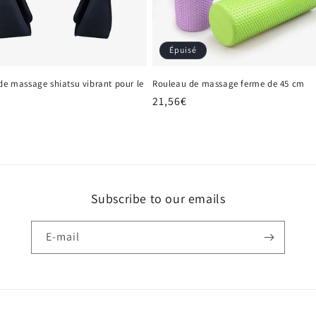
Épuisé
de massage shiatsu vibrant pour le
Rouleau de massage ferme de 45 cm
Prix
21,56€
habituel
el
Subscribe to our emails
E-mail