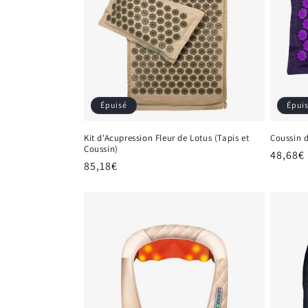
t
i
o
Épuisé
Épui
n
Kit d'Acupression Fleur de Lotus (Tapis et
Coussin d
Coussin)
Prix
48,68€
:
Prix
85,18€
habitu
habituel