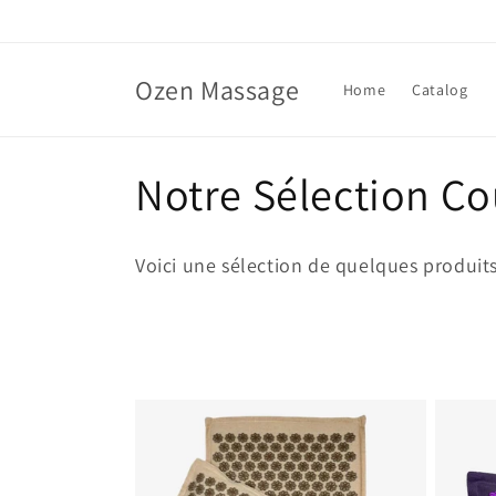
et
passer
au
contenu
Ozen Massage
Home
Catalog
C
Notre Sélection C
o
Voici une sélection de quelques produits
l
l
e
c